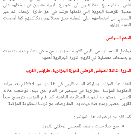
نفس السنة، خرج المتظاهرون إلى الشوارع الليبية معبرين عن سخطهم على
عملية القرصنة الجوية التي نفذتها فرنسا في حق طائرة الزعماء، كما عبر
الليبيون عن احتجاجهم على العملية بغلق محلاّتهم ودكاكينهم كما أوصدت
البنوك أبوابها.
الدعم السياسي
تواصل الدعم الرسمي الليبي للثورة الجزائرية من خلال تنظيم عدة مؤتمرات
واجتماعات مفصلية في تاريخ الثورة الجزائرية أهمها:
الدورة الثالثة للمجلس الوطني للثورة الجزائرية، طرابلس الغرب
انعقد هذا المؤتمر بمباركة الملك الليبي في 16 ديسمبر 1959م بعد ميلاد
الحكومة المؤقتة الجزائرية في سبتمبر من العام الذي قبله، فوُضعت خلاله
الأسس الدستورية للدولة الجزائرية الناشئة كما قام المؤتمر بترسيخ مبدأ
تقرير المصير ومنح صلاحيات بدء المفاوضات مع فرنسا للحكومة المؤقتة.
كما كان من توصيات هذا المؤتمر :
منح صلاحيات واسعة للمجلس الوطني للثورة.