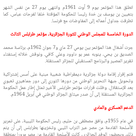
انطلق هذا المؤتمر يوم 9 أوت 1961م وانتهى يوم 27 من نفس الشهر
بتعيين بن يوسف بن خدة رئيسا للحكومة المؤقتة خلفا لفرحات عباس، كما
تطرقت جداول أعماله إلى المفاوضات مع فرنسا.
الدورة الخامسة للمجلس الوطني للثورة الجزائرية، مؤتمر طرابلس الثالث
جرت أشغال هذا المؤتمر بين يومي 27 ماي و7 جوان 1962م، برئاسة محمد
الصديق بن يحي، ينوبه عمر بو داوود وعلي كافي. ونوقش خلاله إستفتاء
تقرير المصير والبرنامج المستقبلي للجزائر المستقلة.
فتم إقرار إقامة دولة جزائرية ديمقراطية شعبية مبنية على أسس إشتراكية
وتحويل جبهة التحرير الوطني من دورها الثوري إلى دور جماهيري تعبوي
بعد الإستقلال. وظلت قرارات مؤتمر طرابلس الأخير تمثل إطار عمل الحكومة
الجزائرية المستقلة إلى أن صدر ميثاق الجزائر الوطني في أبريل 1964م.
الدعم العسكري والمادي
في عام 1955م، وافق مصطفى بن حليم، رئيس الحكومة الليبية، على تمرير
الأسلحة القادمة من مصر عبر التراب الليبي وتخزينها بطرابلس إلى أن يتم
ذلك. وبحضور الوفد الجزائري، كانت الأسلحة القادمة من مصر مرورا بمنطقة