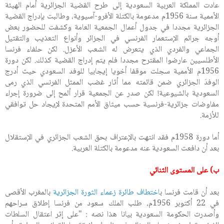
عادت المملكة العربية السعودية إلى طرح القضية الجزائرية أمام الهيئة
الأممية سنة 1956م مدعومة بالكتلة الأفرو-آسيوية، وطالبت بإدراج القضية
الجزائرية مجددا في جدول أعمال الجمعية العامة وكشفت للحضور بعض
أوجه جرائم الإستعمار الفرنسي في الجزائر وأنواع التعذيب والتقتيل
الجماعي والفردي الذي يتعرض له الشعب الأعزل. لكن حلفاء فرنسا
الأطلسيين عارضوا المقترح مجددا فلم يتم إدراج القضية كذلك. لكن دورة
1956م الأممية سجلت موقفا أخويا إيجابيا للوفد السعودي حيث أدرج
الوفدَ الجزائري ضمن قائمته مما أثار غضب الممثل الفرنسي الذي رمى
السعودية بالشيوعية! لكن صدر عن الجمعية قرار ألمح إلى ضرورة إجراء
مفاوضات جزائرية-فرنسية حسب ميثاق الأمم المتحدة لإيجاد حل توافقي
للأزمة.
أما دورة 1958م فقد انتهت بالإعتراف بحق الشعب الجزائري في الإستقلال
بعد أن دافعت السعودية عنه مدعومة بالكتلة العربية.
ب) على المستوى الثنائي
بعد أن قامت فرنسا ب
اختطاف طائرة زعماء الثورة الجزائرية
بالمغرب الأقصى
في 22 أكتوبر 1956م، طلب الملك سعود من فرنسا إطلاق سراحهم
وأصدرت الحكومة السعودية بيانا هذا نصه : "على إثر اعتقال السلطات