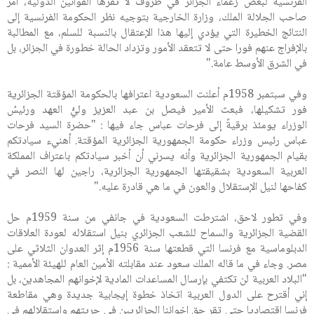
الفرنسية لبعض زعماء الجزائر في ظروف لا تقرها القوانين الدولية، أمر
صاحب الجلالة الملك، وزارة الخارجية بتوجيه نظر الحكومة الفرنسية إلى
النتائج الخطيرة التي يؤدي إليها هذا الإعتقال بالنسبة للسلم، مع المطالبة
بالإفراج عنهم فورا حتى لا تتعقد الأمور وتزداد الحالة خطورة في الجزائر، بل
في الشرق الأوسط عامة."
وفي سبتمبر 1958م أعلنت السعودية اعترافها بالحكومة المؤقتة الجزائرية
فور تشكيلها، فبعث الأمير فيصل بن عبد العزيز وليُّ العهد ورئيسُ
الوزراء يومئذ برقيةً إلى فرحات عباس جاء فيها : "حضرة السيد فرحات
عباس رئيس وزراء حكومة الجمهورية الجزائرية المؤقتة. أهنيء سيادتكم
بقيام الجمهورية الجزائرية وأنه يسرني أن أخبر سيادتكم باعتراف المملكة
العربية السعودية بشقيقتها الجمهورية الجزائرية، راجين لها النصر في
كفاحها لنيل الإستقلال والعون في ما هي قادرة عليه."
وفي تطور لاحق، اشترطت السعودية في جانفي من سنة 1959م حل
القضية الجزائرية والسماح للشعب الجزائري بنيل استقلاله لعودة العلاقات
الدبلوماسية مع فرنسا التي قطعتها سنة 1956م إثر العدوان الثلاثي على
مصر. وجاء في ما قاله الملك سعود عند مقابلته الأمين العام للهيئة الأممية :
"البلاد العربية لن تكتفي بإرسال المساعدات المادية لإخوانهم المجاهدين، بل
إني أقترح على الدول العربية اتخاذ خطوة إيجابية جديدة وهي مقاطعة
فرنسا إقتصاديا حتى تقر حق إخواننا الجزائريين في حريتهم واستقلالهم في