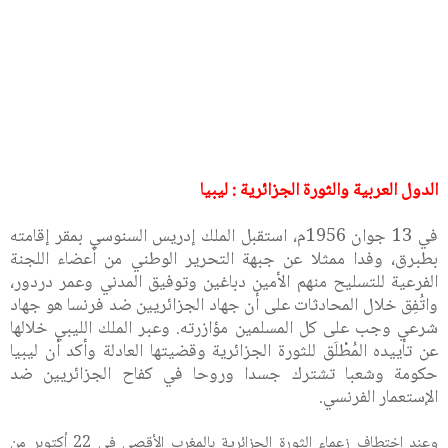
الدول العربية والثورة الجزائرية : ليبيا
في 13 جوان 1956م، استقبل الملك إدريس السنوسي بمقر إقامته
بطبرق، وفدا ممثلا عن جبهة التحرير الوطني من أعضاء اللجنة
الفرعية للتسليح منهم الأمين دباغين وتوفيق المدني وعمر دردور،
واتُفِق خلال المحادثات على أن جهاد الجزائريين ضد فرنسا هو جهاد
شرعي وجب على كل المسلمين مؤازرته. وعبر الملك الليبي خلالها
عن تأييده المُطْلَق للثورة الجزائرية وقضيتها العادلة وأكد أن ليبيا
حكومة وشعبا تشترك جسدا وروحا في كفاح الجزائريين ضد
الإستعمار الفرنسي.
وعند اختطاف زعماء الثورة الجزائرية بالمغرب الأقصى في 22 أكتوبر من