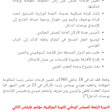
تعيين فرحات عباس على رأس الحكومة المؤقتة وإعادة
تشكيلها.
إنشاء قيادة عسكرية جديدة، اللجنة الوزارية للتسليح، تحت
قيادة بوصوف وكريم وبن طوبال ودعوة ضباط الخارج إلى
الإلتحاق بوحدات الداخل.
تأسيس هيئة الأركان العامة للجيش الجزائري.
توسيع العمل المسلح في الجزائر ونقله كذلك إلى التراب
الفرنسي.
طلب دعم الدول الصديقة مثل الإتحاد السوفييتي والصين.
إقناع الأفارقة بضرورة الإنسحاب من جيش الإحتلال.
بعث مشروع وحدة المغرب العربي.
وفعلا فقد تم في 18 جانفي 1960م، تعيين فرحات عباس رئيسا للحكومة
المؤقتة، والعقيد هواري بومدين رئيسا للأركان في 23 من نفس الشهر، كما
تحرك العقداء لطفي والزبيري وبن شريف ولخضر عبيدي ودهيليس للإلتحاق
بوحدات الداخل(*).
الدورة الرابعة للمجلس الوطني للثورة الجزائرية، مؤتمر طرابلس الثاني