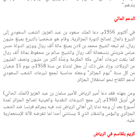
بلدهم."
الدعم المالي
في أكتوبر 1956م، دعا الملك سعود بن عبد العزيز، الشعب السعودي إلى
التبرع بالمال لصالح الثورة الجزائرية، وقام هو شخصيا بالتبرع بمبلغ مليون
ريال، ثم تبعه الشيخ محمد بن لادن بمبلغ مائة ألف ريال ووزير الدولة حسن
عباس شربتلي بتسعمائة ألف ريال والشيخ سالم بن محفوظ بمائة ألف ريال
كما بلغت تبرعات أهالي مكة المكرمة وجَدَّة أكثر من مليون ونصف المليون
من الريالات. وزاد على ذلك أن جعل ابتداءً من سنة 1958م، يوم 15 شعبان
من كل سنة "يوم الجزائر" وجعله مناسبة لجمع تبرعات الشعب السعودي
لدعم الكفاح نحو استقلال الجزائر.
ومن جهته فقد دعا أمير الرياض الأمير سلمان بن عبد العزيز (الملك الحالي)
في أبريل 1960م، إلى جمع التبرعات النقدية والعينية لصالح الجزائر لمدة
أسبوع بعد أن وجه نداءً إلى أهالي الرياض ندد فيه بجرائم فرنسا ضد الشعب
الجزائري والبؤس والشقاء الذي لا يستثني أحدا لما تفرضه الآلة الإستعمارية
عليه.
كريم بلقاسم في الرياض