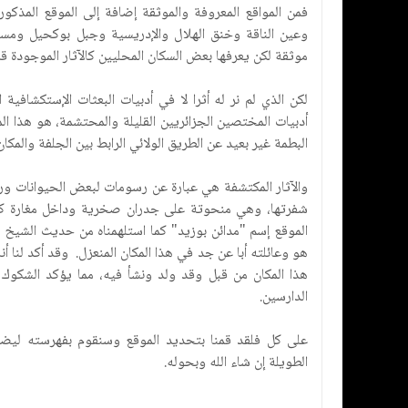
فمن المواقع المعروفة والموثقة إضافة إلى الموقع المذكور
وعين الناقة وخنق الهلال والإدريسية وجبل بوكحيل ومسعد
موثقة لكن يعرفها بعض السكان المحليين كالآثار الموجودة قرب
لكن الذي لم نر له أثرا لا في أدبيات البعثات الإستكشافية ا
أدبيات المختصين الجزائريين القليلة والمحتشمة، هو هذا ا
البطمة غير بعيد عن الطريق الولائي الرابط بين الجلفة والمكان
والآثار المكتشفة هي عبارة عن رسومات لبعض الحيوانات و
شفرتها، وهي منحوتة على جدران صخرية وداخل مغارة كما 
الموقع إسم "مدائن بوزيد" كما استلهمناه من حديث الشيخ
هو وعائلته أبا عن جد في هذا المكان المنعزل. وقد أكد لنا أ
هذا المكان من قبل وقد ولد ونشأ فيه، مما يؤكد الشكوك
الدارسين.
على كل فلقد قمنا بتحديد الموقع وسنقوم بفهرسته ليضاف 
الطويلة إن شاء الله وبحوله.