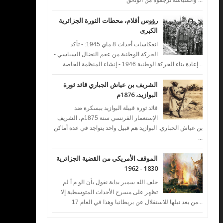
والسياسة ترجموه من الوثائق ...
رؤوس أقلام، محطات الثورة الجزائرية
الكبرى
انعكاسات أحداث 8 ماي 1945: - تأكد
الحركة الوطنية من عقم النضال السياسي -
إعادة بناء الحركة الوطنية 1946 - إنشاء المنظمة الخاصة...
الشريف بن عياش الجباري قائد ثورة
البوازيد، 1876م
قائد ثورة قبيلة البوازيد ببسكرة ضد
الإستعمار الفرنسي سنة 1875م، الشريف
بن عياش الجباري. البوازيد هم قبيل واحد يتواجد في عدة أماكن
...
الموقف الأمريكي من القضية الجزائرية
1830 - 1962
خلف الله سمير بداية نقول بأن الو م أ لم
تظهر على مسرح الأحداث المتوسطية إلا
من بعد نيلها للاستقلال عن بريطانيا وهذا في العام 17...