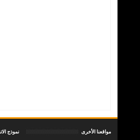
Algeria Gate
Reviewed By:
5
Rating:
بوابة الجزائر تحقق اكتشافا أثريا بم
مواقعنا الأخرى
نموذج الا