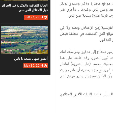
، مواقع مجبارة وزكار وسيدي بوبكر
الحالة الثقافية والفكرية في الجزائر
 وعين الإبل وغيرها .. وأخرى غير
قبل الاحتلال الفرنسي
 قرية عامرة ببلدية عين الإبل.
Jun
24,
2014
لفرنسية إبان الإحتلال وبعده ولا في
لموقع الذي اكتشفناه في منطقة فيض
 المذكور.
رموز تحتاج إلى تدقيق ودراسات لفك
تُبين الصور، وقد أطلقنا على هذا
أنقذوا سهل متيجة يا ناس
 مخلوف محمد (على الصورة) القاطن
May
30,
2014
نه لم ير أي جهة رسمية أو علمية زارت
 بأن المكان مجهول وغير موثق لدى
إلى قائمة التراث الأثري الجزائري