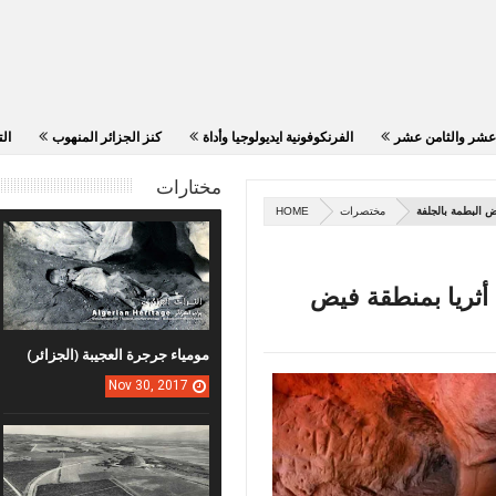
ين الخامس عشر والثامن عشر
الفرنكوفونية ايديولوجيا وأداة
كنز الجزائر المنهوب
مختارات
ض البطمة بالجلفة
مختصرات
HOME
 أثريا بمنطقة فيض
مومياء جرجرة العجيبة (الجزائر)
Nov
30,
2017