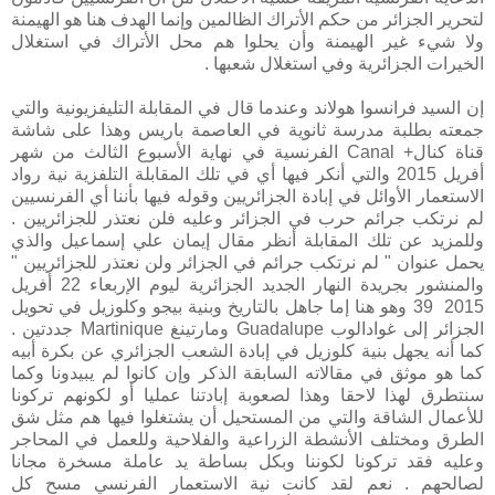
لتحرير الجزائر من حكم الأتراك الظالمين وإنما الهدف هنا هو الهيمنة
ولا شيء غير الهيمنة وأن يحلوا هم محل الأتراك في استغلال
الخيرات الجزائرية وفي استغلال شعبها .
إن السيد فرانسوا هولاند وعندما قال في المقابلة التليفزيونية والتي
جمعته بطلبة مدرسة ثانوية في العاصمة باريس وهذا على شاشة
قناة كنال+ Canal الفرنسية في نهاية الأسبوع الثالث من شهر
أفريل 2015 والتي أنكر فيها أي في تلك المقابلة التلفزية نية رواد
الاستعمار الأوائل في إبادة الجزائريين وقوله فيها بأننا أي الفرنسيين
لم نرتكب جرائم حرب في الجزائر وعليه فلن نعتذر للجزائريين .
وللمزيد عن تلك المقابلة أنظر مقال إيمان علي إسماعيل والذي
يحمل عنوان " لم نرتكب جرائم في الجزائر ولن نعتذر للجزائريين "
والمنشور بجريدة النهار الجديد الجزائرية ليوم الإربعاء 22 أفريل
2015 39 وهو هنا إما جاهل بالتاريخ وبنية بيجو وكلوزيل في تحويل
الجزائر إلى غوادالوب Guadalupe ومارتينغ Martinique جددتين .
كما أنه يجهل بنية كلوزيل في إبادة الشعب الجزائري عن بكرة أبيه
كما هو موثق في مقالاته السابقة الذكر وإن كانوا لم يبيدونا وكما
سنتطرق لهذا لاحقا وهذا لصعوبة إبادتنا عمليا أو لكونهم تركونا
للأعمال الشاقة والتي من المستحيل أن يشتغلوا فيها هم مثل شق
الطرق ومختلف الأنشطة الزراعية والفلاحية وللعمل في المحاجر
وعليه فقد تركونا لكوننا وبكل بساطة يد عاملة مسخرة مجانا
لصالحهم . نعم لقد كانت نية الاستعمار الفرنسي مسح كل