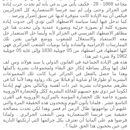
مجاعة 1868 - 28 - فكيف يأتي من يدعي بأنه لم تحدث حرب إبادة
في الجزائر وحتى وإن لم تبيد فرنسا الاستعمارية كل الجزائريين
فيكفي أن نية الإبادة كانت متوفرة لديها عن سبق إصرار وترصد .
كما تدخل فيها أيضا سياسة الاضطهاد التي تؤدي إلى حدوث إبادة
بصورة كلية أو بصورة جزئية وبصورة عمدية ولن نتحدث هنا عن
مظاهر الاضطهاد الفرنسي في الجزائر لأنه وأينما حل الاستعمار حل
معه الاستعباد والاستغلال للشعوب ووضع قوانين تقنن تلك
الممارسات الإجرامية والشاذة وأما يوميات الشعب الجزائري فهي
كلها اضطهاد في اضطهاد من 05 جويلية 1830 وإلى غاية 05 جويلية
1962 ولا شيء غير هذا .
هذه هي الإبادة الجماعية في القانون الدولي يا سيد هولاند ومن لف
لفك إنها وبكل بساطة إنكار حق البقاء ولمجموعات بشرية بأكملها
وهذا ما حصل بالفعل في الجزائر عربا كانت تلك المجموعات
البشرية أو طوارقا أو شاوية أو قبائلا من بلاد زواوة وهذا لأننا كنا في
نظرهم مجموعات بشرية غير ذات أهمية وبالتالي يحق لهم إبادتنا
لكوننا غير ذوي نفع حسبهم للعائلة البشرية ككل وللحضارة الأوروبية
بصورة خاصة تلك الحضارة المؤمنة بالمركزية الأوروبية في القرن
التاسع عشر . فلماذا يأتون اليوم ويجحدون هذه الحقيقة المرة والتي
عليهم أن يواجهونها طال الزمن أم قصر وهذا لكي تحدث مصالحة
حقيقية بين فرنسا الاستعمارية وبين الشعب الجزائري . ولماذا
فرضوا هم على ألمانيا أن تعترف بكل جرائمها التي ارتكبتها النازية
في حين يحجبون هذا الحق علينا ؟ .