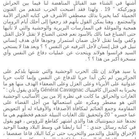
أشنها في الشتاء ضد القبائل المناهضة لنا فيما بين الحراش
وبوركيكة " 19 . ولهذا فقد أصبحت الحرب عندهم من الفنون
الجميلة كما يخبرنا بذلك مصطفي الأشرف في كتابه الجزائر الأمة
والمجتمع . وهنا يمكن القول بأنهم قد رجعوا إلى أحلك أيام الرومان
همجية والموغلة في الممارسات البربرية والوحشية والتي لا تأتيها
حتى الضباع فما بالك بالأسود نعم فحتى الضباع لا تقتل لأجل القتل
وكفي وإنما تقتل لأجل ضمان استمرار وجودها فأي هدف إنساني
نبيل في قتل إنسان لأجل الترفيه عن النفس ؟ ؟ وبعد هذا لا يستحي
السيد فرانسوا هولاند ويتحدث عن عمليات دفاع عن النفس وأي
مسخرة أكبر من هذا ؟ ؟ .
يا سيد هولاند إن تلك الحرب الوحشية والتي شنتها بلدكم على
الجزائريين لم تكن أبدا حربا للدفاع عن النفس وإنما كانت حربا
عدوانية على الأبرياء وعلى العزل وعلى الضعفاء الهدف منها هو ما
يخبرنا به الجنرال كافينياك Général Cavaignac والذي يقول بأن : "
الغارات والحرائق ما كانت في نظره إلا من بين الأساليب الوحشية
التي هو مضطر ومكره على استعمالها من أجل القضاء على
المقاومة وجمع الغنائم لمكافأة الأصدقاء والأوفياء له أو التعويض
عما خسره " 20 ولتحقيق تلك الغايات النبيلة عندهم فخطتهم هي ما
نجدها عند ديمونتنياك هذا والذي اشتهر كقاطع للرؤوس ، فهو يقول
في كتابه رسائل جندي : " أننا رابطنا في وسط البلاد وهمنا الوحيد
الإحراق والقتل والتدمير والتخريب حتى تركنا البلاد قاعا صفصفا ،