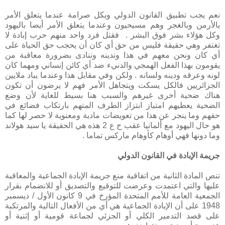
نعم يجب تطبيق القانون الدولي وبكل صرامة عندما يتعلق الأمر
بالأرمن وبالغجر وهم مسيحيون وعندما يتعلق الأمر أيضا باليهود
وكل هؤلاء بشر فوق البشر . فقتل فرد واحد منهم حرب إبادة لا
تغتفر وهي حقيقة فليس من حق أي كان أن يحجب حق الحياة على
أي كان ونحن معهم في هذا وندينه وننادى بضرورة معاقبة من
يقومون بهذا الفعل الهمجي والدنيء ضد أي كائن إنساني ومهما كان
لونه وعرقه ودينه ولسانه . ولكن وفي مقابل هذا وعندما يباد ملايين
الجزائريين فالكل يسكت ويتجاهل الأمر فهم لا يرضون أن تكون
هناك ضحية أخرى غيرهم والسبب هنا بسيط للغاية لأن وضع
الضحية يعطيهم امتياز ابتزاز الطرف المتهم بارتكاب فضائع في
حقهم وما ينجر عن هذا من تعويضات مادية ومعنوية لا حصر لها كما
هو حال اليهود مع ألمانيا عقب ح ع 2 هذه هي الحقيقة يا سيد هولاند
وما دونها فهي أوهام كأوهام ماركس تماما .
جريمة الإبادة في القانون الدولي
تنص المادة الثانية من اتفاقية منع جريمة الإبادة الجماعية والمعاقبة
عليها والتي اعتمدت وعرضت للتوقيع والتصديق أو للانضمام بقرار
الجمعية العامة للأمم المتحدة المؤرخ في 9 كانون الأول / ديسمبر
1948 على أن الإبادة الجماعية هي أي من الأفعال التالية والمرتكبة
على قصد التدمير الكلي أو الجزئي لجماعة قومية أو إثنية أو