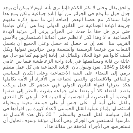
والحق يقال وحتى لا نكثر الكلام فإننا نرى بأنه اليوم لا يمكن أن يوجد
جدل حول ما وقع في الجزائر من أنها إبادة جماعية ولكن ومع هذا
فإننا سنتذكر مع بعضنا البعض إضافة إلى ما سبق ذكره مفهوم
جريمة الإبادة الجماعية في القانون الدولي وما هي أركان قيامها
حتى نرى هل حقا ما حدث في الجزائر يرقى إلى مرتبة الإبادة
الجماعية أم لا وهذا لكي لا نظلم حتى أعدائنا الاستعماريين بالأمس
القريب منا . نعم إن ما حصل قد حصل وعلى الجميع أن يتحمل
التبعات من فرنسا الرسمية والشعبية ومن جزائريين نقولها وبكل
أسف كانوا هم عونا للجلاد وللقاتل في إبادة إخوانهم كما هو حال مع
عائلة بن قانة ومساهمتها في إبادة واحة الزعاطشة فيما بين عامي
1848 و 1849 . نعود ونقول بأن الإبادة الجماعية هي كل عمل منظم
يرمي إلى القضاء على البنية الاجتماعية وعلى الكيان السياسي
والثقافي والاقتصادي والديني لجماعة من الأفراد أو الأمة بكاملها
هكذا يعرفها فقهاء القانون الدولي فهي عندهم كل فعل يرتكب
بقصد القضاء كلا أو بعضا على جماعة بشرية بالنظر إلى صفتها
الوطنية أو العنصرية أو الجنسية أو الدينية 29 . أو هي كل التعدي
بالقتل على أمة أو على جنس أو على جماعة معينة ومحاولة
استئصالها بإتباع عملية القتل الجماعي لأعداد كبيرة من افرادها في
إطار سياسة القتل العمدي والمنظم " 30 وكل هذه الأعمال قد
مارسها المستعمر في الجزائر وهي أعمال موثقة وسوف نحاول أن
نستعرضها في الأجزاء اللاحقة من مقالنا هذا .