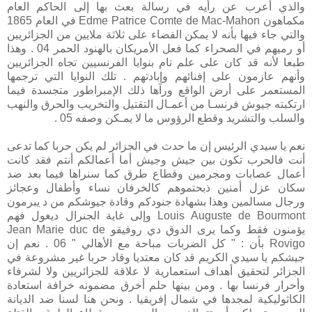
والذي أعرب عن رأيه في رسالة بعث بها إلى الحاكم العام
مكماهون Edme Patrice Comte de Mac-Mahon في العام 1865
والتي جاء فيها بأنه لا يمكن الفضاء على ثلاثة ملايين من الجزائريين
أو رميهم في الصحراء كما فعل الأمريكان بالهنود الحمر 04 . وهذا
طبعا لأنه قد كان على علم تام بنوايا الفرنسيين تجاه الجزائريين
وأنهم عازمون على إفنائهم وإبادتهم . تلك النوايا التي ترجمها
المستعمر على أرض الواقع ورآها ذلك الإمبراطور متجسدة فيما
ارتكبته جيوش فرنسـا من أعمـال التقتيل والتخريب والحرق والنهب
والسلب والتشريد وقطع الرؤوس ما لا يمـكن وصفه 05 .
نعم يا سيدي الرئيس إن ما حدث في الجزائر لم يكن حربا كما تدعى
أنت فالحرب تكون بين جيش وجيش أما أعمالكم أنتم فقد كانت
أعمال عصابات ومجرمين وقطاع طرق كما سنراها فيما بعد ضد
سكان عزل أمنين ذبحتموهم كالخرفان نساء وأطفال وعجائز
ورجال مسالمين وهذا بشهادة جنودكم وقادة جيوشكم من د يبرمون
Louis Auguste de Bourmont وإلى غاية الجنرال ديغول فهم
يؤمنون فقط وكما يرى الدوق دي روفيقو Jean Marie duc de
Rovigo بأن : " كل الضربات مباحة مع الأهالي " 06 . نعم إن
جيشكم يا سيدي الكريم قد كان معتديا وقاد حربا غير مشروعة في
الجزائر لتحقيق أهداف استعمارية لا علاقة للجزائريين ولا لشرفاء
وأحرار فرنسا بها . ومن بينها حلم أخرق مضمونه خرافة استعادة
الكاثوليكية لمجدها في شمال إفريقيا . ونحن هنا لسنا ضد الديانة