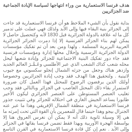
هدف فرنسا الاستعمارية من وراء انتهاجها لسياسة الإبادة الجماعية
ضد الجزائريين
بداية نقول بأن الشيء الملاحظ هو أن فرنسا الاستعمارية قد جاءت
إلى الجزائر بنية البقاء فيها وإلى الأبد ولذلك فهي عملت على تدمير
كل ما له علاقة بالدولة الجزائرية قبل 1830 لأنه وكتحصيل حاصل لا
يمكن لهم بناء الجزائر الفرنسية إلا إذا دمرت الجزائر الجزائرية
العربية البربرية المسلمة . ولهذا ومن بعد أن تم تفكيك مؤسسات
الدولة الجزائرية الرسمية وإحلال محلها إدارة ومؤسسات فرنسية
فقد جاء دور تفكيك البنية الاجتماعية للجزائر وإبادة شعبها ليحل
محله شعب كذاك الشعب الذي عبر الأطلسي وعَـمَّـرَ العالم الجديد
وازدهر هناك وجعل من جزئه الشمال إنجلو سكسوني مع جيوب
لاتينية . ولتحقيق هذا الهدف فقد وجب إبادة الجزائريين وخصوصا
أولئك الذين يرفضون الرضوخ للمحتل فهذا العمل كان ضرورة
لاستمرار بقاء ذلك المحتل الغاصب في الجزائر وبالتالي فقد وجب
تغليب العنصر المستوطن على العنصر الجزائري ليكون الأخير
طابورا يساعد الجيش الغازي في احتلاله للجزائر وفي تثبيت جذور
فرنسا الاستعمارية في منطقة الشمال الإفريقي وهذا ما عبر عنه
الجنرال بيجو وهذا حينما قال للمعمرين بأن القوة التي تحت إمرته ما
هي إلا وسيلة ثانوية ذلك أنه لا يمكن أن نغرس العروق هنا إلا
بواسطة الهجرة الأوربية وبهذا فقط تضمن فرنسا بقائها في الجزائر
وإلى الأبد . نعم إن كل قادة فرنسا الاستعمارية في القرن التاسع