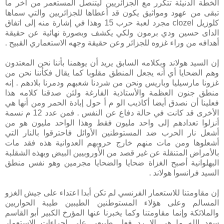
الخطة الدنيئة تتكرر مع الجزائريين ليتنصل المستعمر من آخر ما
تبقى من عهود ومواثيق يكون قد أعطاها للجزائريين والتي سماها
كلوزيل clozel مجرد لعبة حرب 15 وهذا في إشارة منه إلى اتفاق
الداى حسين ودي برمون ولكي يكشف وبصورة نهائية عن حقيقة
أهدافه من وراء غزوه للجزائر وعن حقيقة وجهه الاستعماري القبيح .
إن السيد هولاند وبكلامه السابق يريد أن يوهمنا بأننا نحن المعتدون
وهم الضحايا أي أنه يجعل المنطق مقلوبا كما يقال فكأننا نحن من
غزونا مارسيليا وباريس ونحن من شردنا شعبهم ودمرنا بلادهم . إنه
منطق جنون العظمة والأستاذية الفارغة ولئن صدقنا كلامه هذا
فعلينا أن نصدق أيضا أكاذيب الو م أ حول إبادة الحمر ومن أنها هي
الأخرى قد كانت في حالة دفاع عن النفس . فمن عدد 12 م نسمة
أنزلوا تعدادهم إلى واحد مليون فقط وهذا الواحد مليون هو من
أشعل نار الحرب ضد المستوطنين الأوائل فاحترقوا بالنار التي
أشعلوها ومن مات منهم خارج حروبهم العدوانية هذه فقد مات
بالأمراض المتنقلة عن غير قصد من الأوروبيين البيض وبهذه الشقلبة
البهلوانية أصبح الغزاة ضحايا والضحايا مجرمين وهو نفس منطق
السيد فرانسوا هولاند .
إن مقاومتنا للاستعمار الفرنسي لم تكن أبدا اعتداء على جيش الغزو
المسالم وعلى هؤلاء المستوطنين الطيبين طيبة الحواريين
والملائكة وإنما مقاومتنا وكما يخبرنا عنها المؤرخ الكبير أبو القاسم
سعد الله ما هي إلا رد فعل طبيعي على إجراءات الاستعمار