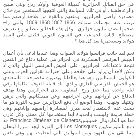
في حق القبائل الجزائرية كقبيلة العوفية وأولاد رياح وبني صبيح
والزعاطشة . أو في تلك السياسة والتي انتهجها المستعمر من خلال
مصادرة أراضي الجزائريين ومنعهم وبالقوة من فلاحة أرضهم مما
ترتب عنه مجاعات سنوات 1866-1867-1868-1869 والتي راح
ضحيتها نصف مليون جزائري . وكل هذه الحقائق تتطابق مع تعريف
مصطلح الإبادة الجماعية في القانون الدولي فكيف يأتي السيد
هولاند ويستحمرنا بعد كل هذا ؟ .
نعم لقد جانب فرانسوا هولاند الصواب وهذا عندما ادعى بأن أعمال
الجيش الفرنسي العسكرية في الجزائر هي عملية دفاع عن النفس
نتيجة لاعتداءات الجزائريين على الجيش الفرنسي النبيل والذي لا
يمكن لأحد أن يزايد على أخلاقه وعلى احترامه لقوانين الحرب وعلى
الكولون المسالمين وهو هنا يغالطنا وبصورة مفضوحة . فالمعتدي
هو الجيش الفرنسي الغازي والذي أباد قبيلة العوفية بكاملها وفي
ليلة واحدة مما حفز روح المقاومة لدى الجزائريين وهذا بهدف
الدفاع عن أرواحهم وعن أعراضهم وعن ممتلكاتهم والتي تزهق
وتنتهك وتنهب . وهذا الوضع أي دفع الجزائريين صوب الثورة هو ما
يبحث عنه الاستعمار ليجد مبررا لمصادرة أراضيهم وإبادتهم وهي
خطة قديمة وليست بالجديدة أبدا يستخدمها كل محتل وكل غازي
فها هو الكاردينال خمينيسFrancisco Jiménez de Cisneros قد
دفع بالمورسكيين Les Morisques إلى الثورة ليجد مبررا ليتحلل
مما بقي من العهود ومن المواثيق التي أعطيت لهم وهي نفس