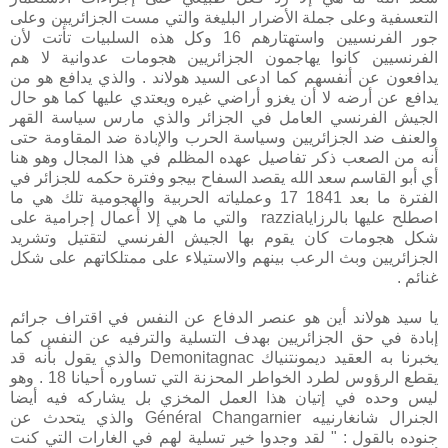
التعسفية وعلى جملة الأضرار البليغة والتي مست الجزائريين وعلى
جور الفرنسيين واستهتارهم 16 وكل هذه السلبيات تأتت لأن
الفرنسيين كانوا يهاجمون الجزائريين هجومات عدوانية لا هم
يدافعون عن أنفسهم كما ادعى السيد هولاند . والذي يدافع هو من
يدافع عن أرضه لا أن يغزو أراضي غيره ويعتدي عليها كما هو حال
الجيش الفرنسي العامل في الجزائر والذي مارس سياسة القهر
والعنف ضد الجزائريين وسياسة الحرب والإبادة ضد المقاومة حتى
أنه من الصعب ذكر تفاصيل عهده المظلم في هذا المجال وهو هنا
أي أبو القاسم سعد الله يقصد السفاح بيجو وفترة حكمه للجزائر في
الفترة ما بعد 1841 17 وعملياته الحربية والهجومية تلك هي ما
اصطلح عليها بالرزاياrazzia والتي ما هي إلا أعمال إجرامية على
شكل هجومات كان يقوم بها الجيش الفرنسي لتقتيل وتشريد
الجزائريين وبث الرعب بينهم والاستيلاء على ممتلكاتهم على شكل
غنائم .
يا سيد هولاند أين هو عنصر الدفاع عن النفس في اقتراف جرائم
إبادة في حق الجزائريين بهدف التسلية والترفيه عن النفس كما
يخبرنا به العقيد ديمونتنياك Demonitagnac والذي يقول بأنه قد
يقطع الرؤوس لطرد الخواطر المحزنة التي تساوره أحيانا 18 . وهو
ليس وحده في إتيان هذا العمل المخزي بل يشاركه فيه أيضا
الجنرال شانغارنييه Général Changarnier والذي يتحدث عن
جنوده بالقول : " لقد وجدوا خير تسلية لهم في الغارات التي كنت