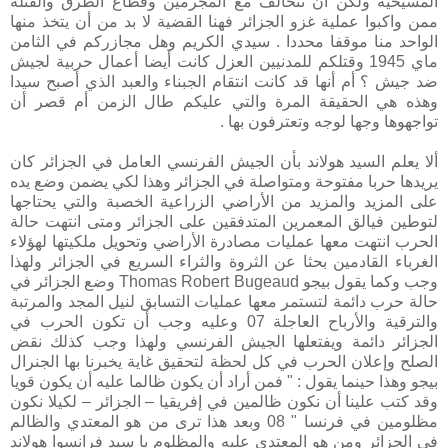
المسيحية ولكن أن تتحالف مع المجرمين وقطاع الطرق والقتلة
ممن واكبوا عملية غزو الجزائر فهنا القضية لا بد من أن يتخذ منها
الواحد منا موقفا محددا . سيدي الكريم وهل مجازركم في الثامن
ماي 1945 وقتلكم للمدنيين العزل كانت أيضا أعمال حربية لجيش
ضد جيش ؟ أم أنها قد كانت انتقام الجبناء والعبد الذي أصبح سيدا
وهذه هي الحقيقة المرة والتي عليكم طال الزمن أم قصر أن
تواجهوها وجها لوجه وتعترفون بها .
ألا يعلم السيد هولاند بأن الجيش الفرنسي العامل في الجزائر كان
يريدها حربا مفتوحة ومتواصلة في الجزائر وهذا لكي يضمن وضع يده
على المزيد والمزيد من الأراضي الزراعية الخصبة والتي يحتاجها
لتوطين فيالق المعمرين المتدفقين على الجزائر ومتى انتهت حالة
الحرب انتهت معها عمليات مصادرة الأراضي وتحويل ملكيتها لهؤلاء
الغرباء القادمين بحثا عن الثروة والثراء السريع في الجزائر ولهذا
وجب وكما يقول بيجو Thomas Robert Bugeaud وضع الجزائر في
حالة حرب دائمة لتستمر معها عمليات التسابق لنيل المجد والمرتبة
والترقية والأرباح العاجلة 07 وعليه وجب أن تكون الحرب في
الجزائر دائمة ويفتعلها الجيش الفرنسي ولهذا وجب كذلك نقض
الصلح وإعلان الحرب في كل لحظة لتحقيق غاية يخبرنا بها الجنرال
بيجو وهذا حينما يقول : " فمن أراد أن يكون ظالما عليه أن يكون قويا
وقد كتب علينا أن نكون ظالمين في إفريقيا – الجزائر – لكيلا نكون
مظلومين في فرنسا " 08 وبعد هذا ترى من هو المعتدي والظالم
في الجزائر ومن هو المعتدى عليه والمظلوم يا سيد فرانسوا هولاند