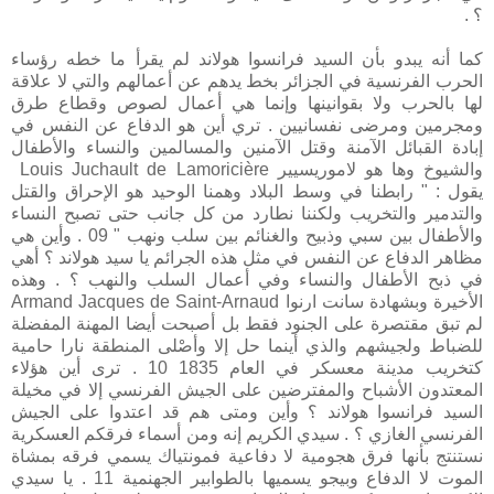
؟ .
كما أنه يبدو بأن السيد فرانسوا هولاند لم يقرأ ما خطه رؤساء
الحرب الفرنسية في الجزائر بخط يدهم عن أعمالهم والتي لا علاقة
لها بالحرب ولا بقوانينها وإنما هي أعمال لصوص وقطاع طرق
ومجرمين ومرضى نفسانيين . تري أين هو الدفاع عن النفس في
إبادة القبائل الآمنة وقتل الآمنين والمسالمين والنساء والأطفال
والشيوخ وها هو لاموريسيير Louis Juchault de Lamoricière
يقول : " رابطنا في وسط البلاد وهمنا الوحيد هو الإحراق والقتل
والتدمير والتخريب ولكننا نطارد من كل جانب حتى تصبح النساء
والأطفال بين سبي وذبيح والغنائم بين سلب ونهب " 09 . وأين هي
مظاهر الدفاع عن النفس في مثل هذه الجرائم يا سيد هولاند ؟ أهي
في ذبح الأطفال والنساء وفي أعمال السلب والنهب ؟ . وهذه
الأخيرة وبشهادة سانت ارنوا Armand Jacques de Saint-Arnaud
لم تبق مقتصرة على الجنود فقط بل أصبحت أيضا المهنة المفضلة
للضباط ولجيشهم والذي أينما حل إلا وأصْلى المنطقة نارا حامية
كتخريب مدينة معسكر في العام 1835 10 . ترى أين هؤلاء
المعتدون الأشباح والمفترضين على الجيش الفرنسي إلا في مخيلة
السيد فرانسوا هولاند ؟ وأين ومتى هم قد اعتدوا على الجيش
الفرنسي الغازي ؟ . سيدي الكريم إنه ومن أسماء فرقكم العسكرية
نستنتج بأنها فرق هجومية لا دفاعية فمونتياك يسمي فرقه بمشاة
الموت لا الدفاع وبيجو يسميها بالطوابير الجهنمية 11 . يا سيدي