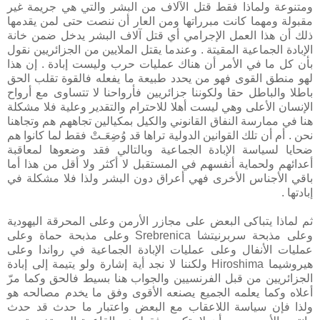
ومتنوعة ولماذا فقط قتل الآلاف من البشر والتي هي جريمة غير
مقبولة ومهما كانت مبرراتها ومن العار أن ننصت حتى لمن يقدمها
ذلك أن هذا العمل الإجرامي أي قتل آلاف البشر يدخل ضمن خانة
الإبادة الجماعية المقيتة . وعندما يقتل الملايين من الجزائريين نقول
بأن كل ما في الأمر أن هناك عمليات حرب وليست إبادة . إن هذا
لهو منطق القوى فهو من يحدد طبيعة ما يفعله فالقوة تقلب الحق
باطلا والباطل حقا ولكوننا جزائريين فأرواحنا لا تتساوى مع أرواح
الإنسان الأعلى وهي ليست أهلا للاحترام والتقدير وعلية فلا مشكلة
هنا في ممارسة النفاق القانوني والكيل بمكيالين تجاههم هم وتجاهنا
نحن . أم أن تلك القوانين الدولية تراها قد وُضِعَـتْ فقط لما كانوا هم
ضحايا لسياسة الإبادة الجماعية وبالتالي فقد وضعوها لمعاقبة
أعدائهم ولحماية أنفسهم في المستقبل لا أكثر ولا أقل من هذا أما
باقي الأجناس الأخرى فهي أعراق دون البشر ولذا فلا مشكلة في
إبادتها .
ثم لماذا يتباكى البعض على مجازر الأرمن وعلى المحرقة اليهودية
وعلى مذبحة سربرنيتشا Srebrenica وعلى مذبحة حماة وعلى
عمليات الأنفال وعلى عمليات الإبادة الجماعية في رواندا وعلى
هيروشيما Hiroshima ولكننا لا نجد أية إشارة ولو يتيمة إلى إبادة
الجزائريين من قبل الفرنسيين والجواب هنا بسيط فالحق وكما مرّ
أعلاه وكما يعلمه الجميع يصنعه الأقوى وفق ما يخدم مصالحه هو
ولذا فإن سياسة اللاعقاب مع البعض واعتبار ما حدث قد حدث