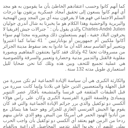
كما أنهم كانوا وحسب اعتقادهم الخاطئ بأن ما يقومون به هو مجد
أي أنهم كانوا يسعون إلى تحقيق أمجاد عسكرية يرتقون بها درجات
السلم الاجتماعي فهم هنا لا يفرقون بينه أي بين المجد وبين الهمجية
والبربرية والوحشية وهذا الكلام هو ما يخبرنا به شال أندري جوليان
Charles-André Julien والذي يقول بأن : " جنرالات جيش إفريقيا لا
يحرقون البلاد خفية ، إنهم يستعملون ذلك ويعتبرونه مجدا لهم سواء
أكانوا ملكيين أم جمهوريين أو بونابارتيين " 41 تماما كما اعتبروا
وبتعبير أبو القاسم سعد الله أن ما عادوا به بعد سقوط مدينة الجزائر
من مسروقات تحفا 42 ولذلك فقد كانوا يعتنقون المفاهيم وبصورة
مقلوبة فالقتل والتدمير مدنية وحضارة وتعمير والسرقة واللصوصية
هي عملية تجميع للتحف وبين هذه وتلك كنا نحن ضحايا لليل
استعماري طويل مدته 132 سنة .
والكارثة الكبرى هي أن سياسة الإبادة الجماعية لم تكن مبررة من
قبل الجهلة والمتعصبين الذين حلوا في بلادنا وإنما كانت مبررة من
قبل الطبقات المثقفة في فرنسا والمتشبعة بأفكار عصر التنوير
وبمبادئ وفلسفة الثورة الفرنسية الكبرى وكان على رأس هؤلاء
ألكسي دو توكفيل والذي برر جرائم الإبادة الجماعية والتي قد كان
يقوم بها الجيش الفرنسي الغازي للجزائر وهو حتما هنا يتماثل مع
من أبادوا الهنود الحمر في أمريكا من البيض وهو الذي عاش بينهم
ردحا من الزمن فهو يعتقد أي ألكسي دو توكقيل بأن واجب الحرب
يملي عليهم أن يخربوا البلد بتدمير المحاصيل الزراعية وبالقيام