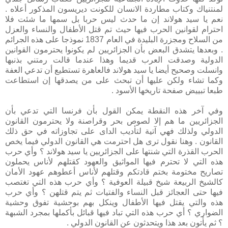
لمنتنياك وكتاب مطاردة الانسان للكونت ديريسون المذكور أعلاه .
نعم يا سيد هولاند إن ما حدث ليس حربا بل سمها ما شئت فلا
احترام لقوانين الحرب فيها حيث تم قتل الأطفال والنساء والعزل
من السلاح ومجزرة البليدة في العام 1837 نموذجا على هذه الجرائم
. وبعدها يتشدق البعض بأن الجزائريين لم يكونوا يحترمون القوانين
الدولية وصدقت العرب قديما وهذا عندما قالت رمتني بذنبها
وانسلت وصحيح أيضا يا سيد هولاند فالعاهرة تستطيع أن تدعي العفة
وكما تشاء ولكن عليها أن تبحث على من يصدقها إن استطاعت
طبعا تبييض صفحة تاريخها الأسود .
وفي آخر هذه النقطة يمكن القول بأن فرنسا التي تدعي بأن
الجزائريين ما هم إلا لصوص بحر وقراصنة ولا يحترمون القانون
الدولي ولذلك فهي آتية لتأديب الداى على تجاوزاته في حق ذلك
القانون . وهنا نقول ترى هل احترمت هي القانون الدولي فيما يخص
الحرب القذرة التي شنتها على الجزائريين يا سيد هولاند ؟ وأي حرب
هذه التي لا تحترم فيها المواثيق والعهود كقتلهم لأناس يحملون
تصاريح مختومة بختم قادتكم وقتلهم لأناس أعطوهم عهود الأمان
كالشيخ الربيعة شيخ قبيلة العوفية ؟ وأي حرب هذه التي تغتصب
فيها حتى العجائز قبل النساء والفتيات ثم يتم قتلهن ؟ وأي حرب
هذه والتي يقتل فيها الأطفال وينكل بهم بوحشية تفوق وحشية
الضواري ؟ أي حرب هذه التي تباد فيها قبائل بأكملها بمجرد الشبهة
؟ ثم يأتون بعد هذا ويتحدثون عن القانون الدولي .