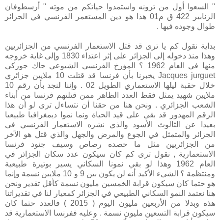
" السعوا أول من ترونه واستمدوا حياتكم من موته " أرسطوفان
الزنابير 422 ق م01 هذا هو دين المستعمر الفرنسي في الجزائر
طوال وجوده فيها .
بداية نقول كم يا ترى قد قتل الاستعمار الفرنسي من الجزائريين
وهذا منذ دخوله إلى الجزائر على إثر اعتداء 1830 وإلى غاية خروجه
منها في العام 1962 ؟ المؤرخ الفرنسي الشيوعي جاك جوركي
Jacques jurguet يخبرنا بأن فرنسا قد قتلت 10 ملايين جزائري
خلال حقبة ليلها الاستعماري الطويل 02 . وإننا لنجد بأن رقم 10
ملايين شهيد يمثل فقط العدد الظاهر ممن قتلتهم فرنسا من أبناء
الشعب الجزائري . ونحن هنا من حقنا أن نتساءل ترى لو أن هذا
الرقم المهدور قد بقي على قيد الحياة ونما نموا ديمغرافيا طبيعيا
بعيدا عن الثالوث الأسود والذي نشره الاستعمار الفرنسي في
الجزائر والمتمثل في الجوع والمرض والجهل والذي قتل هو الآخر
من الجزائريين مثل ما حصده رصاص وسيف جنود فرنسا
الاستعمارية , نقول ترى كم كان سيكون عدد سكان الجزائر في
العام 1962 وهذا لو بقي نمونا السكاني يسير بوتيرة طبيعية
ومنتظمة ؟ الشيء الأكيد أنه لن يكون بين 9 و 10 ملايين نسمة وإنما
هو حتما كان سيكون قرابة الخمسين مليون نسمة كأقل تقدير ونحن
هنا نعتمد النمو السكاني الطبيعي في الجزائر كمعيار لنا في تقديراتنا
هذه وبدلا من الأربعين مليون اليوم ( 2015 ) فالعدد حتما كان
سيكون قرابة التسعين مليون نسمة . وعليه ففرنسا الاستعمارية قد