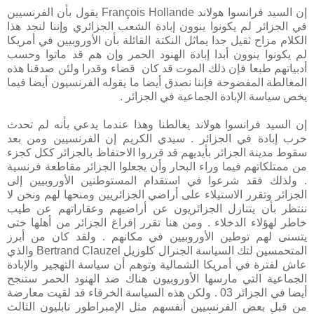
إن السيد فرانسوا هولاند François Hollande يقول بأن الفرنسيين
في الجزائر لم يكونوا ينوون إبادة الشعب الجزائري وإننا لنجد هذا
الكلام مزاح ثقيل جدا يماثل النكتة القائلة بأن الأوروبيين في أمريكا
لم يكونوا ينوون أبدا إبادة الهنود الحمر وإن هم قد ماتوا وحسب
أدبياتهم طبعا فإن ذلك الموت قد كان قضاء وقدرا ولئن صدقنا هذه
المغالطة المفضوحة فإننا نصدق أيضا ما يقوله الفرنسيون أيضا فيما
يخص سياسة الإبادة الجماعية في الجزائر .
إن السيد فرانسوا هولاند يغالطنا وهذا عندما يدعي بأنه لم تحدث
حرب إبادة في الجزائر . سيدي الكريم إن الفرنسيين ومن بعد
سقوط مدينة الجزائر بأيديهم قد قرروا الاحتفاظ بالجزائر ككل كجزء
من ممتلكاتهم فيما وراء البحار وأن يجعلوا الجزائر مقاطعة فرنسية
. ولذلك فقد شرعوا في استقدام المستوطنين الأوروبيين إلى
الجزائر وتقرر الاستيلاء على أراضي الجزائريين ومنحها لهم ونحن لا
ننتظر بأن يتنازل الجزائريون عن أراضيهم وعقاراتهم عن طيب
خاطر لهؤلاء الدخلاء . ومن هنا تقرر إفراغ الجزائر من أهلها حتى
يتسنى لهم توطين الأوروبيين في مكانهم . ولقد كان من أبرز
المتحمسين لتك السياسة الجنرال كلوزيل Bertrand Clauzel والذي
عاش لفترة في أمريكا الشمالية وتوهم أن سياسة التهجير والإبادة
الجماعية التي مارسها الأوروبيون هناك ضد الهنود الحمر ستنجح
أيضا في الجزائر 03 . ولكن هذه السياسة الخرقاء قد لقيت معارضة
من قبل بعض الفرنسيين أنفسهم مثل الإمبراطور نابليون الثالث