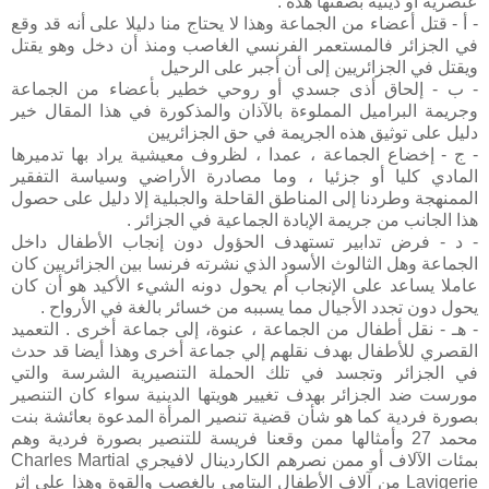
عنصرية أو دينية بصفتها هذه :
- أ - قتل أعضاء من الجماعة وهذا لا يحتاج منا دليلا على أنه قد وقع
في الجزائر فالمستعمر الفرنسي الغاصب ومنذ أن دخل وهو يقتل
ويقتل في الجزائريين إلى أن أجبر على الرحيل
- ب - إلحاق أذى جسدي أو روحي خطير بأعضاء من الجماعة
وجريمة البراميل المملوءة بالآذان والمذكورة في هذا المقال خير
دليل على توثيق هذه الجريمة في حق الجزائريين
- ج - إخضاع الجماعة ، عمدا ، لظروف معيشية يراد بها تدميرها
المادي كليا أو جزئيا ، وما مصادرة الأراضي وسياسة التفقير
الممنهجة وطردنا إلى المناطق القاحلة والجبلية إلا دليل على حصول
هذا الجانب من جريمة الإبادة الجماعية في الجزائر .
- د - فرض تدابير تستهدف الحؤول دون إنجاب الأطفال داخل
الجماعة وهل الثالوث الأسود الذي نشرته فرنسا بين الجزائريين كان
عاملا يساعد على الإنجاب أم يحول دونه الشيء الأكيد هو أن كان
يحول دون تجدد الأجيال مما يسببه من خسائر بالغة في الأرواح .
- هـ - نقل أطفال من الجماعة ، عنوة، إلى جماعة أخرى . التعميد
القصري للأطفال بهدف نقلهم إلي جماعة أخرى وهذا أيضا قد حدث
في الجزائر وتجسد في تلك الحملة التنصيرية الشرسة والتي
مورست ضد الجزائر بهدف تغيير هويتها الدينية سواء كان التنصير
بصورة فردية كما هو شأن قضية تنصير المرأة المدعوة بعائشة بنت
محمد 27 وأمثالها ممن وقعنا فريسة للتنصير بصورة فردية وهم
بمئات الآلاف أو ممن نصرهم الكاردينال لافيجري Charles Martial
Lavigerie من آلاف الأطفال اليتامى بالغصب والقوة وهذا على إثر