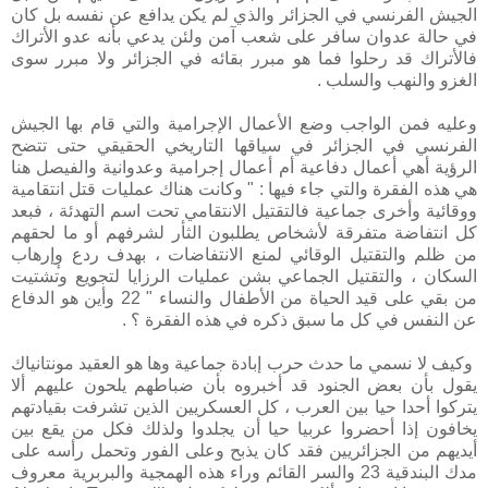
الجيش الفرنسي في الجزائر والذي لم يكن يدافع عن نفسه بل كان
في حالة عدوان سافر على شعب آمن ولئن يدعي بأنه عدو الأتراك
فالأتراك قد رحلوا فما هو مبرر بقائه في الجزائر ولا مبرر سوى
الغزو والنهب والسلب .
وعليه فمن الواجب وضع الأعمال الإجرامية والتي قام بها الجيش
الفرنسي في الجزائر في سياقها التاريخي الحقيقي حتى تتضح
الرؤية أهي أعمال دفاعية أم أعمال إجرامية وعدوانية والفيصل هنا
هي هذه الفقرة والتي جاء فيها : " وكانت هناك عمليات قتل انتقامية
ووقائية وأخرى جماعية فالتقتيل الانتقامي تحت اسم التهدئة ، فبعد
كل انتفاضة متفرقة لأشخاص يطلبون الثأر لشرفهم أو ما لحقهم
من ظلم والتقتيل الوقائي لمنع الانتفاضات ، بهدف ردع وٕإرهاب
السكان ، والتقتيل الجماعي بشن عمليات الرزايا لتجويع وتشتيت
من بقي على قيد الحياة من الأطفال والنساء " 22 وأين هو الدفاع
عن النفس في كل ما سبق ذكره في هذه الفقرة ؟ .
وكيف لا نسمي ما حدث حرب إبادة جماعية وها هو العقيد مونتانياك
يقول بأن بعض الجنود قد أخبروه بأن ضباطهم يلحون عليهم ألا
يتركوا أحدا حيا بين العرب ، كل العسكريين الذين تشرفت بقيادتهم
يخافون إذا أحضروا عربيا حيا أن يجلدوا ولذلك فكل من يقع بين
أيديهم من الجزائريين فقد كان يذبح وعلى الفور وتحمل رأسه على
مدك البندقية 23 والسر القائم وراء هذه الهمجية والبربرية معروف