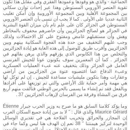
الجماعية - والذي هو وقودها وعمودها الفقري وفي مقابل هذا تكون
تقوية العنصر الأوروبي المستوطن وهذا عبر إحداث توازن سكاني
بين المجموعة الأهلية وبين المجموعة الأوروبية وإن أمكن تغليب
الثانية عدديا على الأولى . كما لا يجب أن ننسى بأن العنصر الأوروبي
المستوطن في الجزائر كان على علم تام بأن ميزان القوة البشرية
في الجزائر هو لصالح الجزائريين وأن حاضرهم محفوف بالمخاطر
وهش وأن مستقبلهم غامض ومفتوح على كل الاحتمالات ولذلك
وجب عليهم التخفيف من حدة هذه الفجوة السكانية بينهم وبين
الجزائريين وأقرب طريق للوصول إلى هذه الغاية هو إبادة الجزائريين
والتخلص من هذا الكابوس الذي يؤرقهم والذي يرهن بقائهم في
الجزائر . كما أن المعمرين سوف يكونون عونا للجيش الفرنسي
العامل في الجزائر وذلك بتخفيف عنه عبء العمليات العسكرية
وعبء الدفاع عما اغتصبوه عنوة من الجزائريين من أراضي
وعقارات وهذا بتكوين مليشيات مساعدة للجيش . إن لم توكل لها
هي مهمة وأمر حماية تلك الأراضي والتي تم توزيعها على أفرادها
وبالفعل فقد تم إنشاء ما يسمى بالحرس الوطني فتألفت منهم أربع
فرق من المشاة وفرقة من الفرسان لإرهاب الجزائريين 37 .
وما يؤكد كلامنا السابق هو ما صرح به وزير الحرب جيرار Étienne
Maurice Gérard والذي قال : " لا بد من إبادة جميع السكان العرب
إن المجازر والحرائق وتخريب الفلاحة هي في تقديري الوسائل
الوحيدة لتركيز هيمنتنا " 38 نعم إن الهدف هنا ليس وكما جاء في
الدعاية الفرنسية المزيفة عشية الاحتلال من أن الفرنسيين قادمون