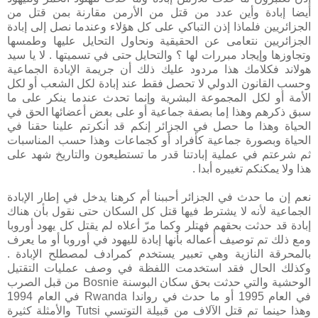
أيضا إبادة وأين عدد من قتل من الأرمن مقارنة بمن قتل من
الجزائريين فلماذا إذن التباكي على كل هؤلاء وعندما نصل إلى إبادة
الجزائريين نتعامى عن الحقيقية ونحاول التحايل عليها وطمسها
وتجاوزها وإيجاد مبررات لها ؟ والتحايل حتى في تسميتها . لا يا سيد
هولاند فكلامك هذا مردود عليك ذلك أن جريمة الإبادة الجماعية
وحسب القانون الدولي لا تحصل فقط عند إبادة لكل الشعب أو لكل
الأمة أو لكل المجموعة البشرية وإنما تحدث عندما ينكر على ما
سبق ذكرهم وهذا إما بصفة جماعية أو على بعض أعضائها الحق في
الحياة وهذا ما حصل في الجزائر إنكم قد أنكرتم علينا حقنا في
الحياة وبصورة جماعية كأفراد أو كجماعات وهذا حسب المناسبات
ثم شرعتم في عملية إبادتنا قدر ما تستطيعون والتاريخ شهد على
هذا ولا يمكنكم تغييره أبدا .
نعم إن ما حدث في الجزائر أحببنا أم كرهنا يدخل في إطار الإبادة
الجماعية لأنه لا يشترط فيها قتل كل السكان حتى نقول بأن هناك
إبادة قد حدثت بحقهم فهتلر وكما مرّ أعلاه لم يقتل كل يهود أوروبا
ومع ذلك تم توصيف أعماله بأنها إبادة لليهود في أوروبا أو ما يعرف
بالمحرقة النازية وهي تعبير يستخدم كمرادف لمصطلح الإبادة .
وكذلك الحال فقد استخدمت اللفظة في وصف عمليات التقتيل
الوحشية والتي حدثت بحق سكان البوسنة Bosnie من قبل الصرب
في العام 1995 أو ما حدث في رواندا Rwanda في العام 1994
وهذا حينما تم قتل الآلاف من قبيلة التوتسي Tutsi والأمثلة كثيرة