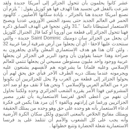
عشر كانوا يحلمون بأن تتحول الجزائر إلى أمريكا جديدة ولقد
شرعت بالفعل في تجسيد هذا الهدف فها هو كوزيل يقول : " يلزم أن
نصنع أمريكا جديدة هنا بالجزائر ، بإبادة سكانها الأصليين ، كالهنود
الحمر في العالم الجديد حتى يسود الجنس الأوروبي عدديا ويصبح
الاستعمار استيطانا دائما ".31 ولئن نجحوا في الهدف السابق ذكره
فهنا تتحول الجزائر إلى قطعة من أوروبا أو كما قال الجنرال كلوزيل
أن يجعل من الجزائر سان دومنيك Saint Dominic جديدة - والتي
سنتحدث عليها لاحقا - أي أن يجعلوا من أرض شرقية أرضا غربية 32
. ولئن كان هذا هو هدف الاستعماري المعلن والذي يجاهرون به
صراحة وهذا حينما يقولون بأن وجود البربر في الجزائر لن يجعلها
عربية ووجود واحد مليون مستوطن مسيحي لن يجعلها تنتمي للعالم
الإسلامي وعليه فلماذا ما يشرعونه هم لأنفسهم يشنعون عليه
ويجرمونه عندما يسلك دربه الطرف الآخر فبأي حق يحق لهم أن
يحولوا الجزائر إلى قطعة من الغرب ولا يحل للجزائريين أن يكونوا
جزء من العالم العربي والإسلامي ؟ ونحن هنا لا نقف مع أو ضد أحد
المشروعين فهذا الأمر يقرره الشعب الجزائري وحده ولكننا نحاول
أن نفهم من أعطى الحق لفرنسا الاستعمارية بأن تقرر مصير
الجزائريين ورغما عن إرادتهم وبالقوة ؟ إن مرد هذا يكمن في فكرة
ادعاء الاستعمار بأنه هو وحده على حق وهو وحده من يمتلك الحقيقة
ويمتلك مفاتيح الخلاص بالمعنى الدنيوي ولكل سكان الكرة الأرضية
وأنه يجب على كل الشعوب والأمم أن تتتلمذ على يد فرنسا
الاستعمارية شعلة الحضارة وتتبع خطواتها .