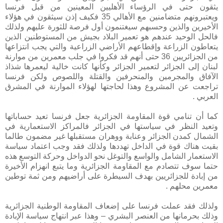
يثقون حتى في الرؤساء الأهليين المعينين من قبل فرنسا
ويعتبرونهم متضامنين مع الأهالي 35 فكيف إذن سيثقون في هؤلاء
الأخيرين والذين وحسبهم سيغتنمون أول فرصة للثورة عليهم ولذلك
فالحل الوحيد عندهم هو تعمير البلاد بجيش من المستوطنين الذين
يتعاطون الزراعة وإقطاعهم الأراضي الزراعية والتي يجب انتزاعها
من الجزائريين 36 حتى أنهم قد فكروا في جلب معمرين من موارنة
لبنان إلى الجزائر لتعمير الجزائر وكأنها كانت خالية ليعمرها شذاذ
الآفاق والمجرمين والمنحرفين والقتلة واللصوص ولكن فرنسا
تراجعت عن المشروع وهذا لحاجتها لهؤلاء الموارنة في المشرق
العربي .
كما أن تنامي قوة المقاومة الجزائرية جعل فرنسا تعيد حساباتها
وتعيد النظر في سياستها في الجزائر فالمراكز الاستعمارية في
الشمال كمدن الجزائر وعنابة ووهران مستقبلها غير مضمون طالما
بقيت هناك قوة في الداخل تهددها ولذلك فقد وجب اعتماد سياسة
الاستعمار الشامل والواسع والتوغل نحو الدواخل وحركة التوسع هذه
حتما سوف تتصادم مع المقاومة الجزائرية وما يتبع انهزام الأخيرة
من إبادة للجزائريين بهدف السيطرة على أراضيهم ومن ثمة توطين
معمرين محلهم .
ولذلك فقد عملت فرنسا على إضعاف المقاومة الوطنية الجزائرية
وذلك بحرمانها من العنصر البشري – وهذا عبر انتهاج سياسة الإبادة