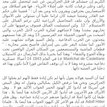
الكريم إن جيشكم قد قتل الجزائريين عن عمد ليتحصل على مجد
زائف وعلى ترقيات كاذبة على أشلاء الأبرياء . فها هم أسلافك من
الاستعماريين يعترفون ويقرون بأنه ومن بعد أن : " قضينا على حكم
عبد القادر وشتتنا جيشه كان لزاما علينا أن نستولي على الأموال
والأرزاق وأن نتلف المحاصيل الزراعية لكي نرغم القبائل على
الاستسلام " 12 ولئن استسلمت القبائل فسوف يرغمونها على أن
تحاربهم مجددا وهذا لاعتناقهم لفكرة الحرب لأجل الحرب والتي
أصبحت من الفنون الجميلة عند الفرنسيين 13 وبعد كل هذا نسمعهم
يتحدثون عن الحرب الدفاعية . ولعل السيد هولاند تشابهت عليه
الأمور كما تشابه البقر على بني إسرائيل فأصبح يعتبر محاربة : "
قطعان الماشية والمستضعفين من السكان العزل الواقعين تحت
وطأة الجوع والشقاء " وهذا كما يخبرنا بذلك المارشال دي كاستيلان
Le Maréchal de Castellane في العام 1843 14 أعمالا عسكرية
دفاعية مشروعة وهنا لا بد أن نوقف النقاش فورا لأننا نكون بهذا قد
دخلنا في العبثية ذاتها .
كما أن السيد هولاند يقول بأنها لم تكن إبادة فقط لأنهم لم يقتلوا كل
الجزائريين ونحن هنا نرفض الكيل بمكيالين ونقول له وهل البيض
في أمريكا قد أبادوا كل الهنود الحمر الجواب الأكيد هو لا . وهل
الأتراك هم الآخرون قد أبادوا كل الأرمن الإجابة هنا أيضا بلا ، هذا
طبعا إن كانوا أصلا قد ارتكبوا ضدهم حرب إبادة جماعية . وهل هتلر
Adolf Hitler قد أباد هو الآخر كل اليهود الجواب هنا أيضا بلا . فلماذا
إذن تعتبرون ما حدث للأرمن إبادة وما حدث للهنود الحمر ولليهود