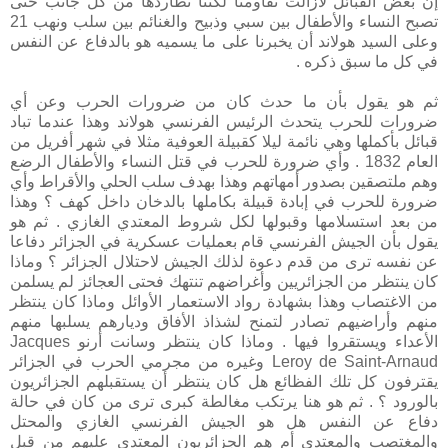
إن بعض القبائل لازالت تقاومنا لكننا نطاردها من كل جانب حتى
تصبح النساء والأطفال بين سبي وذبيح والغنائم بين سلب ونهب 21
وعلى السيد هولاند أن يخبرنا على ما يسميه هو بالدفاع عن النفس
في كل ما سبق ذكره .
ثم هو يقول بأن ما حدث كان من ضرورات الحرب وعن أي
ضرورات للحرب يتحدث الرئيس الفرنسي هولاند وهذا عندما تباد
قبائل بأكملها وهي نائمة ليلا كقبيلة العوفية مثلا في شهر أفريل من
العام 1832 . وأي ضرورة للحرب في قتل النساء والأطفال الرضع
وهم ملتصقين بصدور أمهاتهم وهذا بهدف سلب الحلي والأقراط وأي
ضرورة للحرب في إبادة قبيلة بكاملها بالدخان داخل كهف ؟ وهذا
من بعد استسلامها وقبولها لكل شروط المعتدي الغازي . ثم هو
يقول بأن الجيش الفرنسي قام بعمليات عسكرية في الجزائر دفاعا
عن نفسه ترى من قدم دعوة لذلك الجيش لاحتلال الجزائر ؟ وماذا
كان ينتظر من الجزائريين وأغراضهم تنتهك فحتى العجائز لم يسلمن
من الاغتصاب وهذا بشهادة رواد الاستعمار الأوائل وماذا كان ينتظر
منهم وأراضيهم تصادر لتمنح لشذاذ الأفاق وديارهم يسلبها منهم
الأعداء ويستقروا فيها . وماذا كان ينتظر وسانت أرنو Jacques
Leroy de Saint-Arnaud وغيره من مجرمي الحرب في الجزائر
يقترفون كل تلك الفظائع هل كان ينتظر أن يستقبلهم الجزائريون
بالورود ؟ . ثم هو هنا يرتكب مغالطة كبرى ترى من كان في حالة
دفاع عن النفس هل هو الجيش الفرنسي الغازي والمحتل
والمغتصب والمعتدى أم هم الجزائريون المعتدى عليهم من قبل