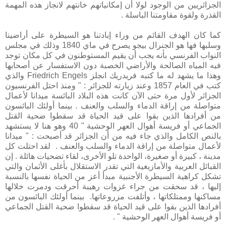
الجزائريين من الوجود لولا أن إمكانياتهم خانتهم لانجاز هذه المهمة
القذرة ولقوة مقاومتنا الباسلة .
كما كان الهدف القائم من وراء إبادتنا هو السيطرة على أراضينا
وسلبها فها هو الجنرال بيجو يصرح في ماي 1840 وذلك في مجلس
النواب الفرنسي بأنه يجب أن يقيم المستوطنون في كل مكان توجد
فيه المياه الصالحة والأراضي الخصبة دون الاستفسار عن أصحابها
وهذا ما يشهد له ما كتبه فريدريك انجلز Friedrich Engels والذي
كتب في العام 1857 وعند زيارته للجزائر : " ومنذ احتل الفرنسيون
الجزائر لأول مرة حتى الآن كانت هذه البلاد البائسة ميدانا لأعمال
متواصلة من إراقة الدماء والسلب والعنف . بينما أولئك البائسون
من أفرادها الذين بقوا على قيد الحياة قد سقطوا ضحية القتل
الجماعي أو فريسة أهوال العهر الوحشية " 40 وهو هنا لا يستشهد
بالنص الكامل والذي جاء فيه من أن الجزائر قد أصبحت : " ميدانا
لأعمال متواصلة من إراقة الدماء والسلب والعنف . لقد احتلت كل
مدينة ، كبيرة أو صغيرة، الواحدة تلو الأخرى، لقاء تضحيات هائلة . إن
القبائل العربية والأمازيغية التي تقدر الاستقلال بأغلى الأثمان والتي
تشكل كراهية السيطرة الأجنبية مبدأ أعز من الحياة نفسها بالنسبة
إليها ، قد سحقت من جراء غزوات رهيبة أحرقت ودمرت خلالها
مساكنها وممتلكاتها ، وأتلفت مزروعاتها. بينما أولئك البائسون من
أفرادها الذين بقوا على قيد الحياة قد سقطوا ضحية القتل الجماعي
أو فريسة أهوال العهر الوحشية " .