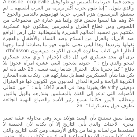
ونجده فيما اخبرنا به ألكسيس دو طوكوفيل Alexis de Tocqueville
والذي يقول : " إننا نقوم بحرب أكثر بربرية من العرب أنفسهم ... لم
يستطع الفرنسيون هزم العرب حربيا فهزموهم بالتدمير والجوع "
24 وهم هنا ليسوا بجيش فاتح وإنما هم عبارة عن مجموعات من
اللصوص ومن قطاع الطرق والمجرمين يمتلكون قوة عسكرية
مكنتهم من تجسيد أعمالهم الشريرة والشيطانية على أرض الواقع
ضد الأبرياء والعزل من السلاح وضد النساء والأطفال والعجزة
نقولها ونرددها وهذا ليس تجنى عليهم فهو ما يصادفنا أينما وجهنا
أنظارنا في كتاب مطاردة الإنسان للكونت ديريسون d’hérisson .
ترى أي مجد عسكري في كل ذلك الإجرام ؟ وأي مجد عسكري
لبيجو والذي راح : " جنوده يذبحون اثنتي عشرة امرأة عجوزا بلا
دفاع " كما يخبرنا بذلك الجنرال شانغا رنييه نفسه . 25 علما بأنه لم
يكن هذا شأن العسكريين فقط بل يشاركهم في ارتكاب هذه المجازر
الكريهة الرائحة والمرة المذاق المدنيون من الكولون فها هو الجنرال
دوفيثي de vithy يخبرنا وهذا في العام 1842 بأنه : " حين تتعالى
الأصوات التي تدعو إلى الفتك بالمسلمين وتنذرهم بالويل والثبور
وعظائم الأمور فكأننا نسمع زئير الأسد والضباع النهمة الجائعة
تطوف حول معسكراتنا " . 26
ومما سبق نستنتج بأن السيد هولاند يريد وفي محاولة عبثية تغيير
مجرى الأحداث والذي يأبي التاريخ إلا أن يكذبه لأن الحقيقة لا
نستمدها من لسانه وإنما من وثائق الأرشيف ومن كتب التاريخ والتي
تؤكد كلها حدوث الإبادة الجماعية للجزائريين ككتاب رسائل جندي