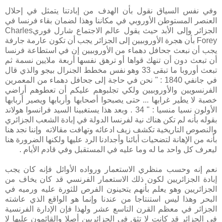
وفي نفس السياق نقول بأن الهدف من إبادتنا يتمثل في إحلال
العنصر المستوطن الأوروبي في مكاننا وهذا لضمان بقاء فرنسا في
الجزائر وإلى الأبد حيث يقول عالم الاجتماع شارل فوريCharles
Forey بأن هجرة الأوروبيين إلى الجزائر يجب أن تكون عارمة جارفة
يجب أن نبعث جحافل دهماء من الأوروبيين إن في استطاعة فرنسا
أن تبعث دون أن تنهك قواها أو ترهق نفسها أربعة ملايين نسمة ثم
تبعث أوروبا ما تبقى 33 وهو نفس مخطط الجنرال بيجو والذي قال
في جانفي 1840 : " نحن في حاجة إلى جحافل دهماء من المعمرين
الفرنسويين والأوروبيين ولكي تجلبوهم عليكم أن تعطوهم أراضي
خصبة لا يطير غرابها ... حتى يصبحوا أصحابها وأربابها ويصير أربابها
الأولون نسيا منسيا : " 34 . وبعد هذا يستغبينا السيد فرانسوا هولاند
بقوله بأنه لم تكن هناك نية لفرنسا الدولة في إبادة الشعب الجزائري
والنصوص التاريخية تكشف زيف ادعائه وتهافت مقالاته وإننا نجد هنا
بأنه من الإهانة لتضحيات أبائنا وأجدادنا الرد عليها ولكنها الضرورة هنا
ليعرف كل واحد ما له وما عليه في المستقبل وفي قادم الأيام .
نعم إنه وحسب منظري الاستعمار ورواده الأوائل فإنه كان يجب
إبادة الجزائريين لكون ذلك الاستعمار الفرنسي قد كان يخاف من
الجزائريين وهو يعلم بأنهم يتحينون الفرص للثورة عليه ورميه في
البحر وهذا ليس استنتاجا من عندنا وإنما هو الواقع الذي عاشته
الجزائر في معظم القرن التاسع عشر ولهذا فإن الإدارة الفرنسية
في الجزائر قد كانت لا تثق في الجزائريين أصلا والقائمون عليها لا