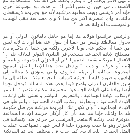
وانتهي الأمر ويجب أن لا يتكرر وفقط هي القاعدة المستخدمة مع
الأضعف . في حين أن نفس الأمر إذا ما حدث مع مجموعة أخرى
فإنه أمر لا ينسى ويجب معاقبة مرتكبيه لأنه حق وجريمة لا يسقطان
بالتقادم وأي عنصرية أكبر من هذا ؟ وأي مصداقية تبقي للهيئات
والمؤسسات الدولية بعد هذا ؟ .
والرئيس فرانسوا هولاند هنا إما هو جاهل بالقانون الدولي أو هو
يحاول مغالطتنا وليس من حقنا أن نقول عنه هذا أو ذاك لأنه ليس
من حقنا أن نحكم على نوايا الآخرين ولكنه من حقنا أن نذكّـره بأن
مصطلح الإبادة الجماعية يستخدم في القانون الدولي للدلالة على : "
الأفعال المرتكبة بقصد التدمير الكلي أو الجزئي لمجموعة وطنية أو
إثنية أو عرقية أو دينية " ويدخل تحت هذا الإطار القتل الممنهج
لمجموعة سكانية أو تهيئة الظروف والتي ستؤدي لا محالة إلى
إبادتهم وبصورة كلية أو جزئية كسياسة التجويع مثلا . إضافة إلى ما
سبق فالقانون الدولي واضح فيما يخص هذه المسألة فيدخل تحتها
أيضا زيادة على الإبادة الجماعية لمجموعة سكانية عنصر : " التآمر
لارتكاب الإبادة الجماعية ؛ والتحريض المباشر والعلني على ارتكاب
الإبادة الجماعية ؛ ومحاولة ارتكاب الإبادة الجماعية ؛ والتواطؤ في
الإبادة الجماعية . " وأن تكون تلك الجريمة مرتكبة من قبل حكومة
بلد ما ولذلك فإننا هنا نجد بأن كل أركان جريمة الإبادة الجماعية
متوفرة فيما ارتكبه الاستعمار الفرنسي من جرائم ضد الإنسانية في
الجزائر وهو ما حدث وبصورة جلية لا لبس فيها . ففيها تمت عمليات
القتل الجماعي للجزائريين كما حدث في مختلف الجرائم المرتكبة