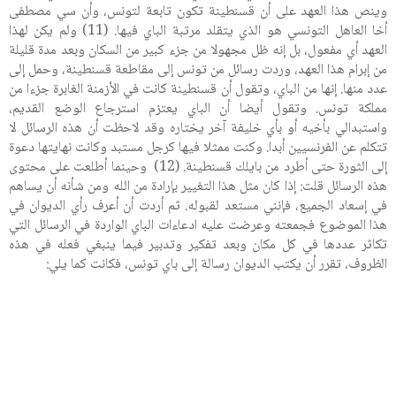
وينص هذا العهد على أن قسنطينة تكون تابعة لتونس، وأن سي مصطفى
أخا العاهل التونسي هو الذي يتقلد مرتبة الباي فيها. (11) ولم يكن لهذا
العهد أي مفعول، بل إنه ظل مجهولا من جزء كبير من السكان وبعد مدة قليلة
من إبرام هذا العهد، وردت رسائل من تونس إلى مقاطعة قسنطينة، وحمل إلى
عدد منها. إنها من الباي، وتقول أن قسنطينة كانت في الأزمنة الغابرة جزءا من
مملكة تونس. وتقول أيضا أن الباي يعتزم استرجاع الوضع القديم،
واستبدالي بأخيه أو بأي خليفة آخر يختاره وقد لاحظت أن هذه الرسائل لا
تتكلم عن الفرنسيين أبدا. وكنت ممثلا فيها كرجل مستبد وكانت نهايتها دعوة
إلى الثورة حتى أطرد من بايلك قسنطينة. (12) وحينما أطلعت على محتوى
هذه الرسائل قلت: إذا كان مثل هذا التغيير بإرادة من الله ومن شأنه أن يساهم
في إسعاد الجميع، فإنني مستعد لقبوله. ثم أردت أن أعرف رأي الديوان في
هذا الموضوع فجمعته وعرضت عليه ادعاءات الباي الواردة في الرسائل التي
تكاثر عددها في كل مكان وبعد تفكير وتدبير فيما ينبغي فعله في هذه
الظروف، تقرر أن يكتب الديوان رسالة إلى باي تونس، فكانت كما يلي: