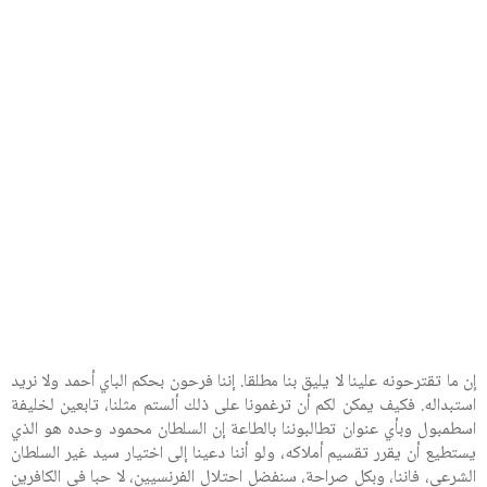
إن ما تقترحونه علينا لا يليق بنا مطلقا. إننا فرحون بحكم الباي أحمد ولا نريد
استبداله. فكيف يمكن لكم أن ترغمونا على ذلك ألستم مثلنا، تابعين لخليفة
اسطمبول وبأي عنوان تطالبوننا بالطاعة إن السلطان محمود وحده هو الذي
يستطيع أن يقرر تقسيم أملاكه، ولو أننا دعينا إلى اختيار سيد غير السلطان
الشرعي، فاننا، وبكل صراحة، سنفضل احتلال الفرنسيين، لا حبا في الكافرين