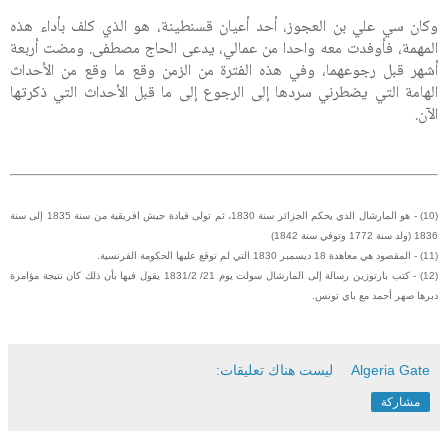
وكان سي علي بن العجوز، أحد أعيان قسنطينة، هو الذي كلف بأداء هذه
المهمة، فأوفدت معه واحدا من عمالي، يدعى الحاج مصطفى. ومضت أربعة
أشهر قبل رجوعهما، وفي هذه الفترة من الزمن وقع ما وقع من الأحداث
الهامة التي يضطرني سردها إلى الرجوع إلى ما قبل الأحداث التي ذكرتها
الآن.
(10) - هو المارشال الذي يحكم الجزائر سنة 1830، ثم تولى قيادة جيش افريقية من سنة 1835 إلى سنة
1836 (ولد سنة 1772 وتوفي سنة 1842)
(11) - المقصود هي معاهدة 18 ديسمبر 1830 التي لم توقع عليها الحكومة الفرنسية.
(12) - كتب بارتوزين رسالة إلى المارشال سولت يوم 21/ 1831/2 يقول فيها بأن ذلك كان نتيجة مؤامرة
دبرها صهر أحمد مع باي تونس.
Algeria Gate
ليست هناك تعليقات:
مشاركة