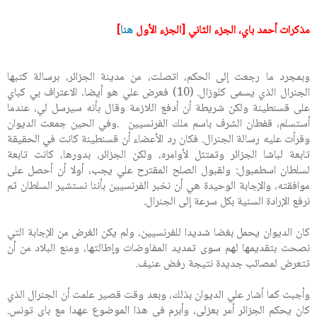
مذكرات أحمد باي، الجزء الثاني [
الجزء الأول
هنا
]
وبمجرد ما رجعت إلى الحكم، اتصلت، من مدينة الجزائر، برسالة كتبها
الجنرال الذي يسمى كلوزال. (10) فعرض علي هو أيضا، الاعتراف بي كباي
على قسنطينة ولكن شريطة أن أدفع اللازمة وقال بأنه سيرسل لي، عندما
أستسلم، قفطان الشرف باسم ملك الفرنسيين .وفي الحين جمعت الديوان
وقرأت عليه رسالة الجنرال. فكان رد الأعضاء أن قسنطينة كانت في الحقيقة
تابعة لباشا الجزائر وتمتثل لأوامره، ولكن الجزائر، بدورها، كانت تابعة
لسلطان اسطمبول: ولقبول الصلح المقترح علي يجب، أولا أن أحصل على
موافقته، والإجابة الوحيدة هي أن نخبر الفرنسيين بأننا نستشير السلطان ثم
نرفع الإرادة السنية بكل سرعة إلى الجنرال.
كان الديوان يحمل بغضا شديدا للفرنسيين، ولم يكن الغرض من الإجابة التي
نصحت بتقديمها لهم سوى تمديد المفاوضات وإطالتها، ومنع البلاد من أن
تتعرض لمصائب جديدة نتيجة رفض عنيف.
وأجبت كما أشار علي الديوان بذلك، وبعد وقت قصير علمت أن الجنرال الذي
كان يحكم الجزائر أمر بعزلي، وأبرم في هذا الموضوع عهدا مع باي تونس.