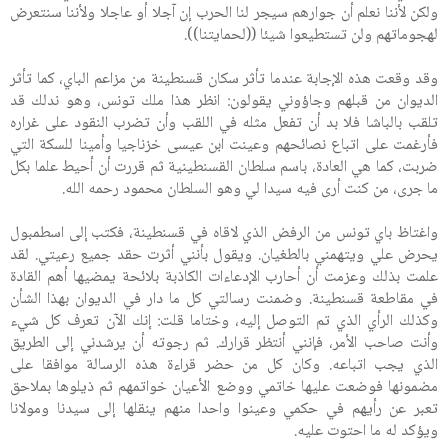
ولكن لأننا نعلم أن جوارهم سيجر لنا الحرب إن آجلا أو عاجلا ولأننا سنتعرض
لهجوماتهم ولن تستطيعوا شيئا ((لحمايتنا)).
وقد وقعت هذه الإجابة عندما تأثر سكان قسنطينة من مزاعم الباي، كما تأثر
الديوان من قبلهم وجاؤوني يقولون: انظر هذا ملك تونس، وهو ندلك قد
تلقب بالباشا فلا بد أن تفعل مثله في اللقب وأن تضرب النقود على غراره
فأرغمت على اتباع نصائحهم وعينت ابن عيسى خزناجيا وأمينا للسكة التي
ضربت، كما هي العادة، باسم سلطان القسنطينية ثم قررت أن أحيط علما بكل
ما جرى، من كنت أرى فيه سيدا لي وهو السلطان محمود رحمه الله.
واغتاظ باي تونس من الرفض الذي لاقاه في قسنطينة، فكتب إلى اسطمبول
يحرض علي ويتهمني بالطغيان. ويقول بأنني أثرت حقد جميع رعيتي. لقد
علمت بذلك وعزمت أن أحارب الإدعاءات الكاذبة بلائحة يمضيها أهم القادة
في مقاطعة قسنطينة. وضمنت رسالتي كل ما دار في الديوان بهذا الشأن
وكذلك الرأي الذي تم التوصل إليه، وختاما قلت: إنك الآن تعرف كل شيء
وأنت صاحب الأمر، فإنني أنتظر قرارك. ثم رجوته أن يرشدني إلى الطريق
الذي يجب اتباعه. وكان كل من حضر قراءة هذه الرسالة موافقا على
مضمونها فوضعت عليها خاتمي ووضع الأعيان خواتمهم ثم ذيلوها بملاحق
تعبر عن رأيهم في حكمي وعينوا واحدا منهم ينقلها إلى سيدنا ومولانا
ويؤكد له ما احتوت عليه.